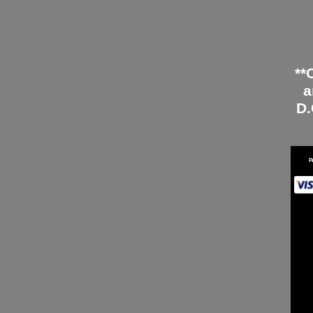
**
a
D.
P